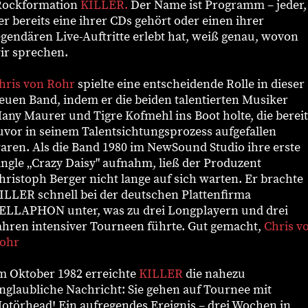
ockformation
KILLER.
Der Name ist Programm – jeder,
er bereits eine ihrer CDs gehört oder einen ihrer
egendären Live-Auftritte erlebt hat, weiß genau, wovon
ir sprechen.
hris von Rohr
spielte eine entscheidende Rolle in dieser
euen Band, indem er die beiden talentierten Musiker
any Maurer und Tigre Kofmehl ins Boot holte, die bereit
uvor in seinem Talentsichtungsprozess aufgefallen
aren. Als die Band 1980 im NewSound Studio ihre erste
ingle „Crazy Daisy" aufnahm, ließ der Produzent
hristoph Berger nicht lange auf sich warten. Er brachte
ILLER schnell bei der deutschen Plattenfirma
ELLAPHON unter, was zu drei Longplayern und drei
ahren intensiver Tourneen führte. Gut gemacht,
Chris v
ohr
m Oktober 1982 erreichte
KILLER
die nahezu
nglaubliche Nachricht: Sie gehen auf Tournee mit
otörhead! Ein aufregendes Ereignis – drei Wochen in