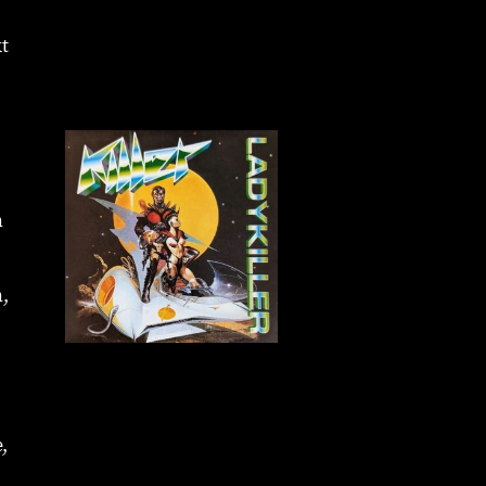
t
n
,
,