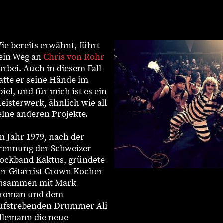
ie bereits erwähnt, führt
ein Weg an
Chris von Rohr
orbei. Auch in diesem Fall
atte er seine Hände im
piel, und für mich ist es ein
eisterwerk, ähnlich wie all
eine anderen Projekte.
m Jahr 1979, nach der
rennung der Schweizer
ockband Kaktus, gründete
er Gitarrist Crown Kocher
usammen mit Mark
roman und dem
ufstrebenden Drummer Ali
llemann die neue