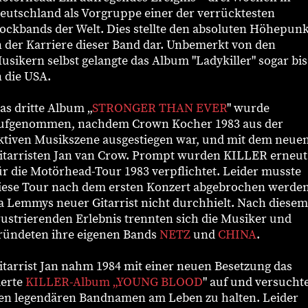
eutschland als Vorgruppe einer der verrücktesten
ockbands der Welt. Dies stellte den absoluten Höhepunk
n der Karriere dieser Band dar. Unbemerkt von den
usikern selbst gelangte das Album "Ladykiller" sogar bis
n die USA.
as dritte Album „
STRONGER THAN EVER
" wurde
ufgenommen, nachdem Crown Kocher 1983 aus der
ktiven Musikszene ausgestiegen war, und mit dem neue
itarristen Jan van Crow. Prompt wurden KILLER erneut
ür die Motörhead-Tour 1983 verpflichtet. Leider musste
iese Tour nach dem ersten Konzert abgebrochen werden
a Lemmys neuer Gitarrist nicht durchhielt. Nach diesem
rustrierenden Erlebnis trennten sich die Musiker und
ründeten ihre eigenen Bands
NETZ
und
CHINA
.
itarrist Jan nahm 1984 mit einer neuen Besetzung das
ierte
KILLER-Album „YOUNG BLOOD
" auf und versuchte
en legendären Bandnamen am Leben zu halten. Leider