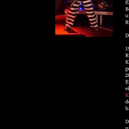
f
B
u
R
D
1
R
K
g
2
E
e
K
d
h
D
n