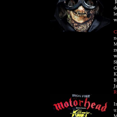
R
d
l
w
C
n
M
z
w
S
C
K
B
J
R
I
u
M