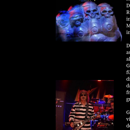
D
R
i
M
i
D
a
a
G
f
d
d
f
g
G
v
d