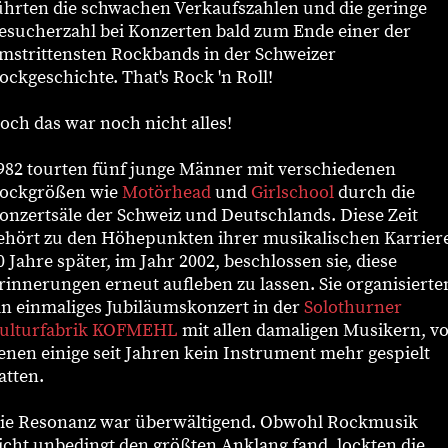
ührten die schwachen Verkaufszahlen und die geringe
esucherzahl bei Konzerten bald zum Ende einer der
mstrittensten Rockbands in der Schweizer
ockgeschichte. That's Rock 'n Roll!
och das war noch nicht alles!
982 tourten fünf junge Männer mit verschiedenen
ockgrößen wie
Motörhead
und
Girlschool
durch die
onzertsäle der Schweiz und Deutschlands. Diese Zeit
ehört zu den Höhepunkten ihrer musikalischen Karriere
0 Jahre später, im Jahr 2002, beschlossen sie, diese
rinnerungen erneut aufleben zu lassen. Sie organisierte
in einmaliges Jubiläumskonzert in der
Solothurner
ulturfabrik KOFMEHL
mit allen damaligen Musikern, v
enen einige seit Jahren kein Instrument mehr gespielt
atten.
ie Resonanz war überwältigend. Obwohl Rockmusik
icht unbedingt den größten Anklang fand, lockten die