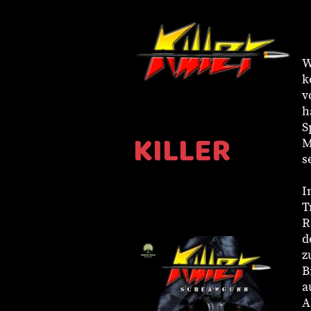
W
k
v
h
S
KILLER
M
s
I
T
R
d
z
B
a
A