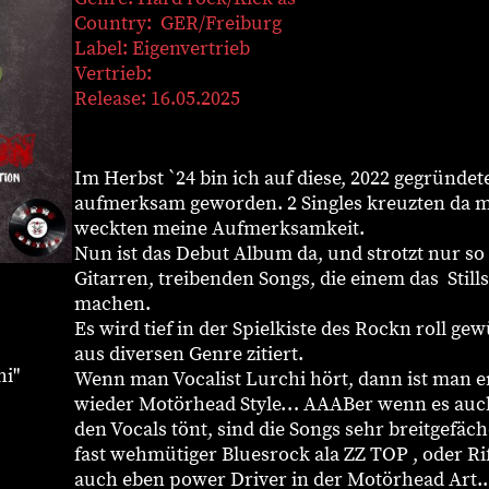
Country: GER/Freiburg
Label: Eigenvertrieb
Vertrieb:
Release: 16.05.2025
Im Herbst `24 bin ich auf diese, 2022 gegründet
aufmerksam geworden. 2 Singles kreuzten da 
weckten meine Aufmerksamkeit.
Nun ist das Debut Album da, und strotzt nur s
Gitarren, treibenden Songs, die einem das Still
machen.
Es wird tief in der Spielkiste des Rockn roll ge
aus diversen Genre zitiert.
hi"
Wenn man Vocalist Lurchi hört, dann ist man 
wieder Motörhead Style… AAABer wenn es auc
den Vocals tönt, sind die Songs sehr breitgefäc
fast wehmütiger Bluesrock ala ZZ TOP , oder Rif
auch eben power Driver in der Motörhead Art.