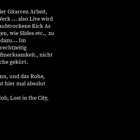
er Gitarren Arbeit,
 Werk … also Live wird
staubtrockene Kick As
n, wie Slides etc., zu
um dazu… Im
rechtzeitig
fmerksamkeit., nicht
che gekürt.
nn, und das Rohe,
t hier mal absolut
b, Lost in the City,