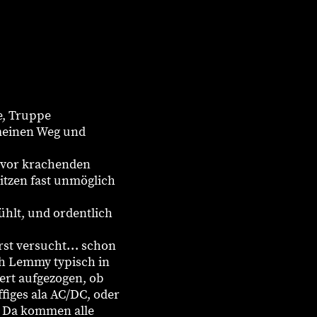
e, Truppe
meinen Weg und
o vor krachenden
sitzen fast unmöglich
wühlt, und ordentlich
erst versucht… schon
h Lemmy typisch in
hert aufgezogen, ob
figes ala AC/DC, oder
. Da kommen alle