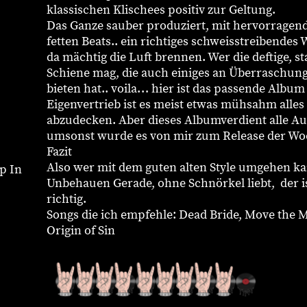
klassischen Klischees positiv zur Geltung.
Das Ganze sauber produziert, mit hervorragend
fetten Beats.. ein richtiges schweisstreibendes
da mächtig die Luft brennen. Wer die deftige, 
Schiene mag, die auch einiges an Überraschunge
bieten hat.. voila… hier ist das passende Alb
Eigenvertrieb ist es meist etwas mühsahm alles 
abzudecken. Aber dieses Albumverdient alle Au
umsonst wurde es von mir zum Release der Wo
Fazit
Also wer mit dem guten alten Style umgehen ka
p In
Unbehauen Gerade, ohne Schnörkel liebt, der is
richtig.
Songs die ich empfehle: Dead Bride, Move the Mo
Origin of Sin