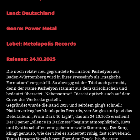
Land: Deutschland
Genre:
Power
Metal
Label:
Metalapolis
Records
Release: 24.10.2025
Die noch relativ neu gegründete Formation
Parhelyon
aus
Baden-Württemberg wird in ihrer Presseinfo als „magische
Formation“ vorgestellt. So abwegig ist der Titel auch
garnicht
,
denn der Name
Parhelyon
stammt aus dem Griechischen und
bedeutet übersetzt „Nebensonne“. Dies ist optisch auch auf dem
Cover des Werks dargestellt.
Gegründet wurde die Band 2023 und seitdem ging’s schnell:
Plattenvertrag bei
Metalapolis
Records, vier Singles und jetzt das
Debütalbum „
From
Dark
To
Light“, das am 24.10.2025 erscheint.
Der Opener
„
Silence In Darkness
“
beginnt atmosphärisch, Keys
und
Synths
schaffen eine geheimnisvolle Stimmung. Der Song
klingt genauso, wie der Titel es andeutet: ruhig, fast schwebend.
Tanja Hansens Vocals liegen über dem Track, bis die erste