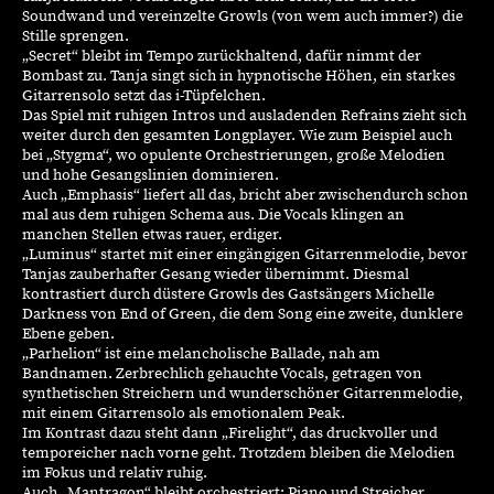
Soundwand und
vereinzelte Growls
(von wem auch immer?) die
Stille sprengen.
„Secret“ bleibt im Tempo zurückhaltend, dafür nimmt der
Bombast zu. Tanja singt sich in hypnotische Höhen, ein starkes
Gitarrensolo setzt das i-Tüpfelchen.
Das Spiel mit ruhigen Intros und ausladenden Refrains zieht sich
weiter durch den gesamten Longplayer. Wie zum Beispiel auch
bei „
Stygma
“, wo opulente Orchestrierungen, große Melodien
und hohe Gesangslinien dominieren.
Auch „
Emphasis
“ liefert all das, bricht aber zwischendurch schon
mal aus dem ruhigen Schema aus. Die Vocals klingen an
manchen Stellen etwas rauer, erdiger.
„
Luminus
“ startet mit einer eingängigen Gitarrenmelodie, bevor
Tanjas zauberhafter Gesang wieder übernimmt. Diesmal
kontrastiert
durch düstere Growls
des Gastsängers Michelle
Darkness von End
of
Green, die dem Song eine zweite, dunklere
Ebene geben.
„
Parhelion
“ ist eine melancholische Ballade, nah am
Bandnamen. Zerbrechlich gehauchte Vocals, getragen von
synthetischen Streichern und wunderschöner Gitarrenmelodie,
mit einem Gitarrensolo als emotionalem Peak.
Im Kontrast dazu steht dann „
Firelight
“, das druckvoller und
temporeicher nach vorne geht. Trotzdem bleiben die Melodien
im Fokus und relativ ruhig.
Auch
„
Mantragon
“ bleibt orchestriert: Piano und Streicher