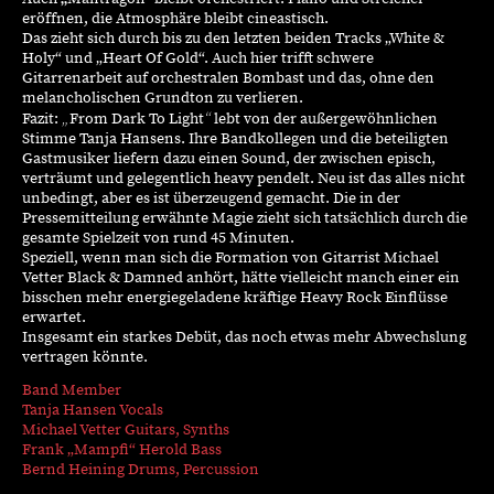
eröffnen, die Atmosphäre bleibt cineastisch.
Das zieht sich durch bis zu den letzten beiden Tracks „White &
Holy“ und „Heart
Of
Gold“. Auch hier trifft schwere
Gitarrenarbeit auf orchestralen Bombast und das, ohne den
melancholischen Grundton zu verlieren.
„
“
Fazit:
From
Dark
To
Light
lebt von der außergewöhnlichen
Stimme Tanja Hansens. Ihre Bandkollegen und die beteiligten
Gastmusiker liefern dazu einen Sound, der zwischen episch,
verträumt und gelegentlich heavy pendelt. Neu ist das alles nicht
unbedingt, aber es ist überzeugend gemacht. Die in der
Pressemitteilung erwähnte Magie zieht sich tatsächlich durch die
gesamte Spielzeit von rund 45 Minuten.
Speziell, wenn man sich die Formation von Gitarrist Michael
Vetter Black &
Damned
anhört, hätte vielleicht manch einer ein
bisschen mehr energiegeladene kräftige Heavy Rock Einflüsse
erwartet.
Insgesamt ein starkes Debüt, das noch etwas mehr Abwechslung
vertragen könnte.
Band Member
Tanja Hansen Vocals
Michael Vetter
Guitars
,
Synths
Frank „
Mampfi
“ Herold
Bass
Bernd Heining Drums, Percussion