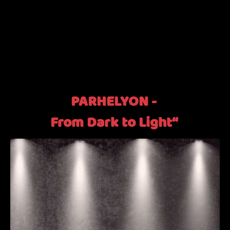
PARHELYON -
From
Dark
to
Light“