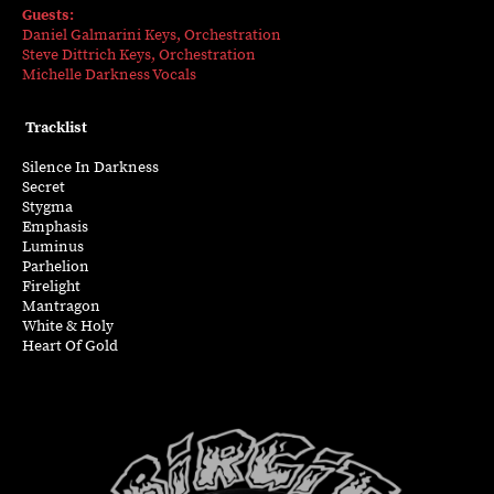
Guests:
Daniel
Galmarini
Keys, Orchestration
Steve Dittrich
Keys, Orchestration
Michelle Darkness
Vocals
Tracklist
Silence In Darkness
Secret
Stygma
Emphasis
Luminus
Parhelion
Firelight
Mantragon
White & Holy
Heart
Of
Gold