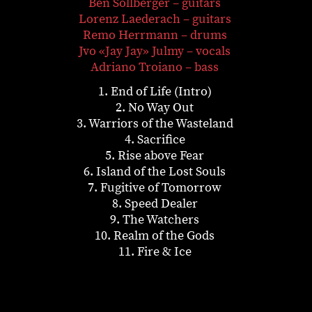
Ben Sollberger – guitars
Lorenz Laederach – guitars
Remo Herrmann – drums
Jvo «Jay Jay» Julmy – vocals
Adriano Troiano – bass
1. End of Life (Intro)
2. No Way Out
3. Warriors of the Wasteland
4. Sacrifice
5. Rise above Fear
6. Island of the Lost Souls
7. Fugitive of Tomorrow
8. Speed Dealer
9. The Watchers
10. Realm of the Gods
11. Fire & Ice