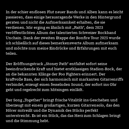
In der schier endlosen Flut neuer Bands und Alben kann es leicht
passieren, dass einige herausragende Werke in den Hintergrund
geraten und nicht die Aufmerksamkeit erhalten, die sie
verdienen. Mir erging es ähnlich mit „Faith“, dem 2023
veröffentlichten Album der talentierten Schweizer Rockband
Unchain. Dank der zweiten Etappe der Bonfire Tour 2025 wurde
ich schließlich auf dieses bemerkenswerte Album aufmerksam
und möchte nun meine Eindrücke und Erfahrungen mit euch
teilen.
Der Eröffnungstrack „Stoney Path“ entfaltet sofort seine
beeindruckende Kraft und bietet erstklassigen Stadion-Rock, der
an die bekannten Klänge der Foo Fighters erinnert. Der
kraftvolle Bass, der sich harmonisch mit markanten Gitarrenriffs
verbindet, erzeugt einen fesselnden Sound, der sofort ins Ohr
geht und regelrecht zum Mitsingen einlädt.
Der Song „Together“ bringt frische Vitalität ins Geschehen und
überzeugt mit einem großartigen, kurzen Gitarrensolo, das den
Hörer mitreißt und die Dynamik des Stücks perfekt
unterstreicht. Es ist ein Stück, das das Herz zum Schlagen bringt
und die Stimmung hebt.