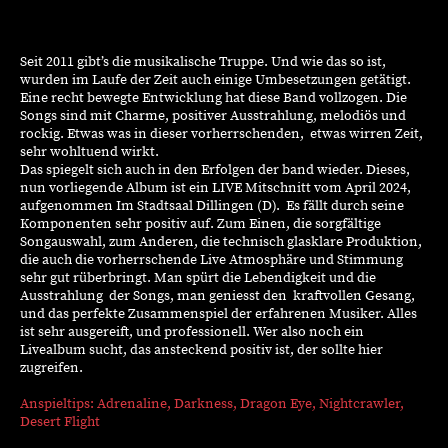
Seit 2011 gibt’s die musikalische Truppe. Und wie das so ist,
wurden im Laufe der Zeit auch einige Umbesetzungen getätigt.
Eine recht bewegte Entwicklung hat diese Band vollzogen. Die
Songs sind mit Charme, positiver Ausstrahlung, melodiös und
rockig. Etwas was in dieser vorherrschenden, etwas wirren Zeit,
sehr wohltuend wirkt.
Das spiegelt sich auch in den Erfolgen der band wieder. Dieses,
nun vorliegende Album ist ein LIVE Mitschnitt vom April 2024,
aufgenommen Im Stadtsaal Dillingen (D). Es fällt durch seine
Komponenten sehr positiv auf. Zum Einen, die sorgfältige
Songauswahl, zum Anderen, die technisch glasklare Produktion,
die auch die vorherrschende Live Atmosphäre und Stimmung
sehr gut rüberbringt. Man spürt die Lebendigkeit und die
Ausstrahlung der Songs, man geniesst den kraftvollen Gesang,
und das perfekte Zusammenspiel der erfahrenen Musiker. Alles
ist sehr ausgereift, und professionell. Wer also noch ein
Livealbum sucht, das ansteckend positiv ist, der sollte hier
zugreifen.
Anspieltips: Adrenaline, Darkness, Dragon Eye, Nightcrawler,
Desert Flight