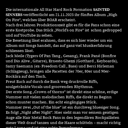
Die internationale All Star Hard Rock Formation
SAINTED
SINNERS
veröffentlicht am 21.11.2025 ihr fünftes Album „High
On Fire“, welches über ROAR erscheint.
Nach drei Jahren Produktionszeit gibt es für die Fans schon eine
erste Kostprobe. Das Stück „World’s on Fire“ ist schon gedropped
und auf YouTube zu sehen.
Die Besetzung lässt erahnen, dass es sich hier wieder um ein
Album mit Songs handelt, das auf ganz viel Musikerfahrung
schliessen lässt.
Jack Meile (Tygers Of Pan Tang , Gesang), Frank Pané (Bonfire
und Dio Alive , Gitarre), Ernesto Ghezzi (Gotthard , Keyboards),
Samy Saemann (ex- Freedom Call , Bass) und Berci Hirleman
(Schlagzeug), bringen alle Facetten der 70er, 80er und 90er-
Rockära auf den Tisch.
Freut Euch auf durch die Bank weg druckvolle Riffs,
soulgetränkte Vocals und groovenden Rhythmus.
Der erste Song „Crown of thorns“ ist direkt eine schöne, erdige
Nummer mit vielen melodischen Riffs, die direkt zu Beginn
schon munter machen. Ein echt eingängiges Stück.
Nummer zwei „Out of the blue“ ist ein durchweg bluesiger Song.
Es folgt „Night after Night“. Hier sieht man vor seinem geistigen
Auge alle Hair Metal Rock Fans in den legendären Rockpalästen
dieser Welt drauf tanzen und die Haare schütteln – macht richtig