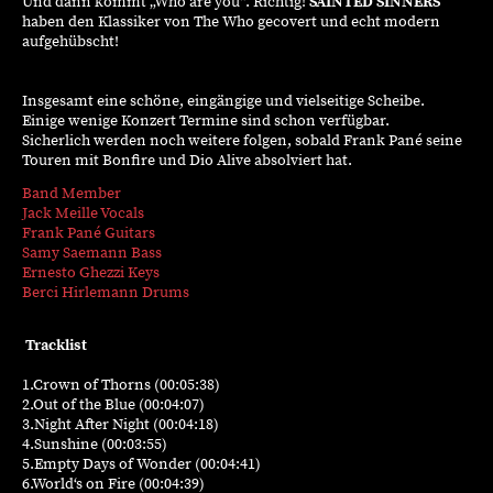
Und dann kommt „Who are you“. Richtig!
SAINTED SINNERS
haben den Klassiker von The Who gecovert und echt modern
aufgehübscht!
Insgesamt eine schöne, eingängige und vielseitige Scheibe.
Einige wenige Konzert Termine sind schon verfügbar.
Sicherlich werden noch weitere folgen, sobald Frank Pané seine
Touren mit Bonfire und Dio Alive absolviert hat.
Band Member
Jack Meille
Vocals
Frank Pané
Guitars
Samy Saemann
Bass
Ernesto Ghezzi
Keys
Berci Hirlemann
Drums
Tracklist
1.Crown
of
Thorns (00:05:38)
2.Out
of
the
Blue (00:04:07)
3.Night After Night (00:04:18)
4.Sunshine (00:03:55)
5.Empty Days
of
Wonder (00:04:41)
6.World‘s
on
Fire
(00:04:39)