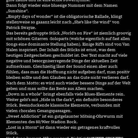
gute Laune und ist eine echte Powerhymne.
Dann folgt wieder eine bluesige Nummer mit dem Namen
„Sunshine“.
„Empty days of wonder“ ist die obligatorische Ballade, klingt
stellenweise so gaaanz leicht nach „She‘s like the wind“ von
Patrick Swayze.
Das bereits gedroppte Stück „World‘s on Fire“ ist ziemlich groovig
mit schönen Gitarren -Soloparts (welche eigentlich auf fast allen
Songs eine dominante Stellung haben). Einige Riffs sind von Van
Halen inspiriert. Der Inhalt des Stücks ist ernst, was dem
heutigen Zeitgeschehen geschuldet ist. Der Text macht auf viele
negative und besorgniserregende Dinge der aktuellen Zeit
aufmerksam. Gleichzeitig lässt der Sound einen aber auch
fühlen, dass man die Hoffnung nicht aufgeben darf, man positiv
bleiben sollte und den Glauben an das Gute nicht verlieren darf.
Nach dem Motto: es wird auch wieder bessere Dinge auf der Welt
geben und man sollte das Beste aus Allem machen.
„Down in a whole“ bringt ebenfalls viele Blues-Elemente rein.
Weiter geht’s mit „Hide in the dark“, ein definitiv besonderes
Stück. Beeinduckende klassische Elemente, verbunden mit
vielen choralen Gesangspassagen.
„Sweet Addiction“ ist ein gutgelaunter Mitsing-Ohrwurm mit
Elementen des 80/90er Stadion Rock.
„Lost in a Storm“ ist dann wieder ein getragenes kraftvolles
Stück.