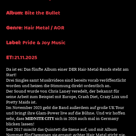
Album
:
Bite
the
Bullet
Genre
:
Hair
Metal
/ AOR
Label
: Pride & Joy Music
ET:
21.11.2025
Da ist es: Das fünfte Album einer DER Hair-
Metal
-Bands steht am
Start!
Drei Singles samt Musikvideos sind bereits vorab veröffentlicht
worden und heizen die Stimmung direkt ordentlich an.
Der Sound wurde von Chris Laney veredelt, der bekannt für
seine Arbeit zum Beispiel mit Europe, Crash
Diet
, Crazy
Lixx
und
Pretty
Maids
ist.
Im November 2025 geht die Band außerdem auf große
UK Tour
und bringt ihre Glam-Power live auf die Bühne. Und wir hoffen
sehr, dass
MIDNITE CITY
sich in 2026 auch mal in Germany
blicken lassen!
Seit 2017 mischt das Quintett die Szene auf, und mit Album
Nummer fünf beweisen sie erneut: echter Hair
Metal
stirbt nie.