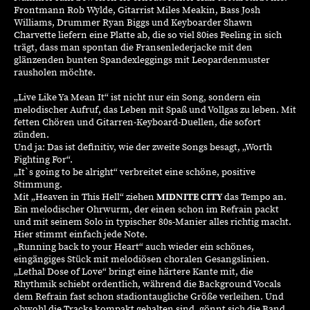
Frontmann Rob Wylde, Gitarrist Miles Meakin, Bass Josh
Williams, Drummer Ryan Biggs und Keyboarder Shawn
Charvette
liefern eine Platte ab, die so viel 80ies Feeling in sich
trägt, dass man spontan die Fransenlederjacke mit den
glänzenden bunten
Spandexleggings
mit Leopardenmuster
rausholen möchte.
„Live Like
Ya
Mean
It
“ ist nicht nur ein Song, sondern ein
melodischer Aufruf, das Leben mit Spaß und Vollgas zu leben. Mit
fetten Chören und Gitarren-Keyboard-Duellen, die sofort
zünden.
Und ja: Das ist definitiv, wie
der zweite Songs
besagt, „
Worth
Fighting
For
“.
„
It`s
going
to
be
alright
“ verbreitet eine schöne, positive
Stimmung.
Mit „Heaven in This Hell“ ziehen
MIDNITE CITY
das Tempo an.
Ein melodischer Ohrwurm, der einen schon im Refrain packt
und mit seinem Solo in typischer 80s-Manier alles richtig macht.
Hier stimmt einfach jede Note.
„Running back
to
your
Heart“ auch wieder ein schönes,
eingängiges Stück mit melodiösen
choralen
Gesangslinien.
„Lethal Dose
of
Love“ bringt eine härtere Kante mit, die
Rhythmik schiebt ordentlich, während die Background Vocals
dem Refrain fast schon stadiontaugliche Größe verleihen. Und
obwohl die Tracks kompakt gehalten sind, gönnt sich die Band