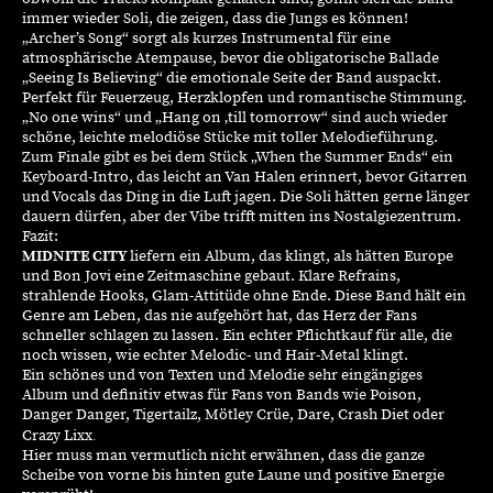
immer wieder Soli, die zeigen, dass die Jungs es können!
„
Archer’s
Song“ sorgt als kurzes Instrumental für eine
atmosphärische Atempause, bevor die obligatorische Ballade
„
Seeing
Is
Believing
“ die emotionale Seite der Band auspackt.
Perfekt für Feuerzeug, Herzklopfen und romantische Stimmung.
„
No
one
wins
“ und „Hang on ‚
till
tomorrow
“ sind auch wieder
schöne, leichte melodiöse Stücke mit toller Melodieführung.
Zum Finale gibt es bei dem Stück „
When
the
Summer Ends“ ein
Keyboard-Intro, das leicht an Van Halen erinnert, bevor Gitarren
und Vocals das Ding in die Luft jagen. Die Soli hätten gerne länger
dauern dürfen, aber der Vibe trifft mitten ins Nostalgiezentrum.
Fazit:
MIDNITE CITY
liefern ein Album, das klingt, als hätten Europe
und Bon Jovi eine Zeitmaschine gebaut. Klare Refrains,
strahlende Hooks, Glam-Attitüde ohne Ende. Diese Band hält ein
Genre am Leben, das nie aufgehört hat, das Herz der Fans
schneller schlagen zu lassen. Ein echter Pflichtkauf für alle, die
noch wissen, wie echter
Melodic
- und Hair-
Metal
klingt.
Ein schönes und von Texten und Melodie sehr eingängiges
Album und definitiv etwas für Fans von Bands wie Poison,
Danger
Danger
,
Tigertailz
, Mötley Crüe, Dare, Crash
Diet
oder
.
Crazy
Lixx
Hier muss man vermutlich nicht erwähnen, dass die ganze
Scheibe von vorne bis hinten gute Laune und positive Energie