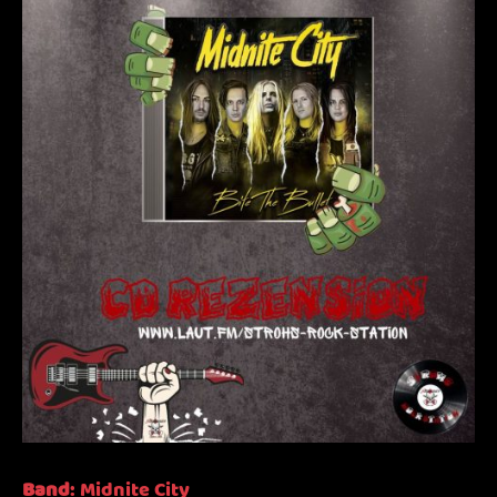
Band
:
Midnite
City