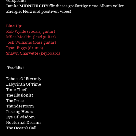
versprüht!
Danke
MIDNITE CITY
für dieses großartige neue Album voller
Energie, Herz und positiven Vibes!
Line Up:
Rob Wylde
(
vocals
,
guitar
)
Miles Meakin
(
lead
guitar
)
Josh Williams
(
bass
guitar
)
Ryan Biggs (
drums
)
Shawn
Charvette
(
keyboard
)
Tracklist
Echoes
Of
Eternity
Labyrinth
Of
Time
Time
Thief
The Illusionist
The Price
Thunderstorm
Passing Hours
Eye
Of
Wisdom
Nocturnal
Dreams
The
Ocean’s
Call