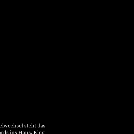
elwechsel steht das
ords ins Haus. King