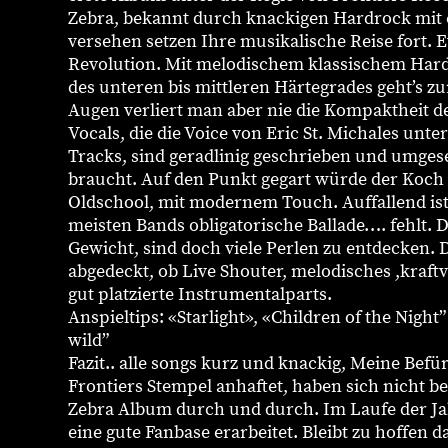
Zebra, bekannt durch knackigen Hardrock mit 
versehen setzen Ihre musikalische Reise fort. Ev
Revolution. Mit melodischem klassischem Hardr
des unteren bis mittleren Härtegrades geht’s z
Augen verliert man aber nie die Kompaktheit d
Vocals, die die Voice von Eric St. Michales unt
Tracks, sind geradlinig geschrieben und umgeset
braucht. Auf den Punkt gegart würde der Koch s
Oldschool, mit modernem Touch. Auffallend ist
meisten Bands obligatorische Ballade…. fehlt. Da
Gewicht, sind doch viele Perlen zu entdecken. 
abgedeckt, ob Live Shouter, melodisches ,kraft
gut platzierte Instrumentalparts.
Anspieltips: «Starlight», «Children of the Night
wild”
Fazit.. alle songs kurz und knackig, Meine Bef
Frontiers Stempel anhaftet, haben sich nicht b
Zebra Album durch und durch. Im Laufe der Ja
eine gute Fanbase erarbeitet. Bleibt zu hoffen 