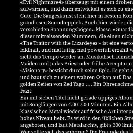
«Evil Nightmare4» überzeugt mit einem drohen
aufwärmen, und dann entwickelt es sich zu ein
Güte. Die Sangeskunst steht hier in bestem Kon
grandiosen Soundteppich. Auch hier wieder di
verschieden Spannungsbögen.. klasse. «Guardia
dieser mitreissenden Nummern, die einen nicht s
«The Traitor with the Lizardeyes » ist eine vert
bildhaft, und mal luftig, mal powerfull erzählt 
zieht das Tempo wieder an. Musikalisch blinzel
Maiden und Judas Priest oder frühe Accept um 
«Visionary» besticht durch seine Epic. Es geht s
und baut sich zu einem wahren Orkan auf. Das 
golden Zeiten von Zed Yago …. Ein Ohrenschme
Fazit:
Ein mit sieben Titel nicht gerade üppiges Album
mit Songlängen von 4.00-7.00 Minuten. Ein Alb
klassischen Metal wieder auf frische Art interpr
hohes Niveau hebt. Es wird in den üblichen S
angeboten, und laut Metalarchiv, gibt’s 300 limi
Wer sollte sich das anhören? Die Freunde des k