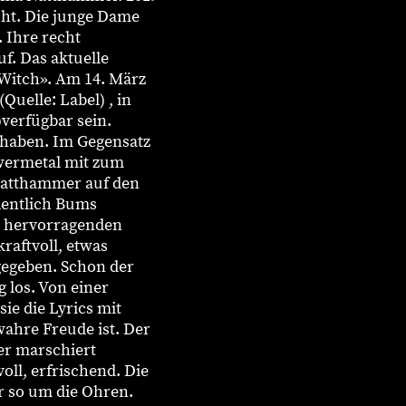
cht. Die junge Dame
. Ihre recht
uf. Das aktuelle
 Witch». Am 14. März
Quelle: Label) , in
)verfügbar sein.
h haben. Im Gegensatz
wermetal mit zum
Natthammer auf den
rdentlich Bums
 hervorragenden
kraftvoll, etwas
gegeben. Schon der
 los. Von einer
ie die Lyrics mit
wahre Freude ist. Der
er marschiert
oll, erfrischend. Die
r so um die Ohren.