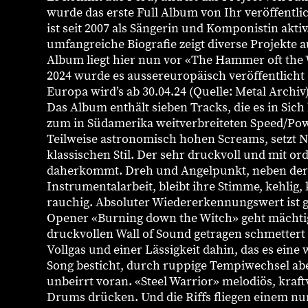
wurde das erste Full Album von Ihr veröffentli
ist seit 2007 als Sängerin und Komponistin aktiv
umfangreiche Biografie zeigt diverse Projekte a
Album liegt hier nun vor «The Hammer oft the
2024 wurde es aussereuropäisch veröffentlicht (
Europa wird’s ab 30.04.24 (Quelle: Metal Archiv
Das Album enthält sieben Tracks, die es in Sic
zum in Südamerika weitverbreiteten Speed/Po
Teilweise astronomisch hohen Screams, setzt 
klassischen Stil. Der sehr druckvoll und mit o
daherkommt. Dreh und Angelpunkt, neben der
Instrumentalarbeit, bleibt ihre Stimme, kehlig, 
rauchig. Absoluter Wiedererkennungswert ist 
Opener «Burning down the Witch» geht mächtig
druckvollen Wall of Sound getragen schmettert s
Vollgas und einer Lässigkeit dahin, das es eine 
Song besticht, durch ruppige Tempiwechsel ab
unbeirrt voran. «Steel Warrior» melodiös, kraftv
Drums drücken. Und die Riffs fliegen einem nu