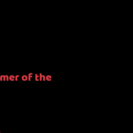
mer of the
h