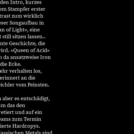
den Intro, kurzes
em Stampfer erster
trast zum wirklich
eser Songaufbau in
n of Light», eine
till sitzen lassen..
onte Geschichte, die
wird. «Queen of Acid»
n da ansatzweise Iron
die Ecke.
ehr verhalten los,
erinnert an die
ichler vom Feinsten.
 aber es entschädigt,
um das den
etiert und auf ein
treams zum Termin
tierte Hardcopys.
lassischen Metals sind