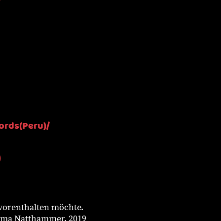
ords(Peru)/
)
 vorenthalten möchte.
tima Natthammer. 2019