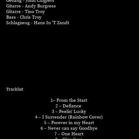
Gesang - John Cuijpers
Gitarre - Andy Burgress
Gitarre - Tino Troy
Bass - Chris Troy
Schlagzeug - Hans In ’T Zandt
Tracklist
1– From the Start
2 – Defiance
3 – Feelin‘ Lucky
4 – I Surrender (Rainbow Cover)
5 – Forever in my Heart
6 – Never can say Goodbye
7 – One Heart