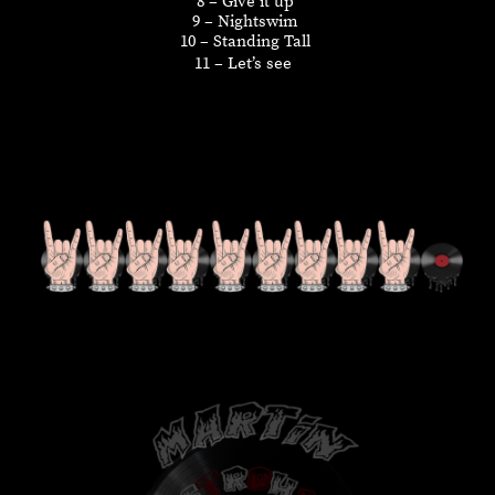
8 – Give it up
9 – Nightswim
10 – Standing Tall
11 – Let’s see