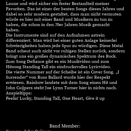
Laune und wird sicher ein fester Bestandteil meiner
Favoriten. Das ist einer der besten Songs dieses Jahres und
dabei so sehr modern gestaltet, dass man nicht vermuten
würde es hier mit einer Band und Musikern zu tun zu
haben, die schon in den 70er Jahren Musik gemacht
haben.
Die Instrumente sind auf den Aufnahmen astrein
differenziert. Man wird bei einer guten Anlage keinerlei
Schwierigkeiten haben jede Spur zu würdigen. Diese Metal
Band scheut auch nicht vor ruhigen Stellen zurück, sondern
bringt uns ein großes dynamisches Spektrum des Rock.
Zum Song Defiance gibt es ein Musikvideo und zum
Hitsong Standing Tall ein eindrucksvolles Lyricvideo.
Die vierte Nummer auf der Scheibe ist ein Cover Song. „I
Surrender“ von Russ Ballard wurde hier der Respekt
erwiesen. Rainbow landete mit dem Song einen Hit und
John Cuijpers steht Joe Lynn Turner hier in nichts nach.
Anspieltipps:
Feelin‘ Lucky, Standing Tall, One Heart, Give it up
Band Member: