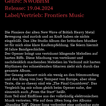
Genre: NWOBHM
Release: 19.04.2024
Label/Vertrieb: Frontiers Music
Die Pioniere der alten New Wave of British Heavy Metal
Bewegung sind zurück und an Kraft haben sie nichts
eingebüßt. Das 13te Studio Album der britischen Musiker
ist für mich eine klare Kaufempfehlung. Sie feiern hiermit
50 Jahre Bandgeschichte.
Der Opener bringt uns verträumt klingende Melodien auf
harten Riffs. Diese Mischung von verträumt und
nachdenklich machenden Melodien im Verbund mit harten
Rhythmen der schneidenden Gitarren zieht sich durch das
gesamte Album.
Der Gesang erinnert mich ein wenig an den Stimmumfang
und den Klang von Joey Tempest von Europe, aber ohne
Texte, die so cheesy sind wie „The Final Countdown“. Das
Vergleich lag mir schon gleich beim Opener nahe, der
sinnreich auch „From the Start“ heißt.
Zum Teil sind Einflüsse aus der vollständig elektronischen
Musik vertreten. Wie auf dem 10ten Song des Albums
„Standing Tall“. Dieser Song verbreitet eine unfassbar gute