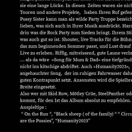
sie eine lange Lücke. In diesen Zeiten waren sie nic
Touren und andere Projekte, haben Ihren Ruf gefes
Pussy Sister kann man als wilde Party Truppe bezeic
lieben, was sich auch in Ihrer Musik ausdrückt. Hard
drin was die Rock Party zum Sieden bringt. Ihrem Stil
was auch gut so ist. Shouter, live Tracks für die Bü
das zum beginnenden Sommer passt, und Lust drauf 
Live zu erleben. Riffig, mitreissend, gute Laune verb
… als da wäre «Song für Mum & Dad» eine tiefgründi
nicht ins kitschige abdriftet. Auch «Humanity2023»,
angehauchter Song, der im ruhigen Fahrwasser da
guten Kontrapunkt setzt. Ansonsten wird die Spielbrei
Breite eingesetzt.
Also wer mit Skid Row, Mötley Crüe, SteelPanther o
kommt, für den Ist das Album absolut zu empfehlen
Anspieltips :
“ On the Run “, “Black sheep ( of the family) “ “ Cir
are the Pussies”, “Humanity2023”