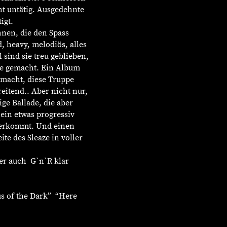
ht untätig. Ausgedehnte
tigt.
hnen, die den Spass
, heavy, melodiös, alles
 sind sie treu geblieben,
hne gemacht. Ein Album
macht, diese Truppe
reitend.. Aber nicht nur,
ge Ballade, die aber
 ein etwas progressiv
herkommt. Und einen
te des Sleaze in voller
der auch G`n`R klar
.
cus of the Dark” “Here