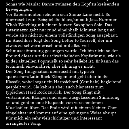
Songs wie Maniac Dance zwingen den Kopf zu kreisenden
Bewegungen.
Vor Experimenten scheuen sich Shiraz Lane nicht. So
überrascht zum Beispiel die blues/smooth Jazz Nummer
Who’s Watching mit einem kurzen Saxophon Solo. Das
Intermezzo geht nur rund eineinhalb Minuten lang und
wurde also nicht zu einem vollständigen Song ausgebaut.
Im Anschluss folgt der Song Letter to Yourself, der mir
etwas zu schwärmerisch und mit allzu viel
Schmusestimmung gesungen wurde. Ich bin nicht so der
Freund dieser Art der schwächelnden Kopfstimme, wie sie
in der aktuellen Popmusik so sehr beliebt ist. Er kann das
technisch einwandfrei, aber ich mag es nicht.
Der Song Imagination überrascht mit typisch
spanischen/Latin Rock Klängen und geht über in die
Klassik, wobei sogar ein Harpsichord (Cembalo) begleitend
gespielt wird. Sie kehren aber auch hier stets zum
typischen Hard Rock zurück. Der Song fängt mit
verträumten Klängen und einer ausgelassenen Stimmung
an und geht in eine Rhapsode von verschiedenen
Musikstilen über. Das Ende wird mit einem kleinen Chor
eingeleitet und kommt auf eine gelungene Weise abrupt.
Für mich ein sehr vielschichtiger und interessant
arrangierter Song.