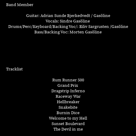
Band Member
Guitar: Adrian Sunde Bjerkedvedt / Gasöline
Vocals: Sindre Gasöline
Drums/Perc/Keyboard/Backing Voc/: Eiliv Sargrusten /Gasöline
Bass/Backing Voc: Morten Gasöline
Tracklist
Rum Runner 500
Grand Prix
Dragstrip Inferno
Raceway War
Hellbreaker
Snakebite
Burnin Dice
Welcome to my Hell
Sunset Boulevard
The Devil in me