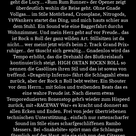
geht die Lucy… «Rum Rum Runner» der Opener zeigt
überdeutlich wohin die Reise geht. Ohne Gnade
Vollgas… im Stile Motörhead, Crossplane, Nitrogods,
V8Wankers startet das Ding, und mich hauts schier aus
dem Stuhl. Ein Sound wie eine Baggerfahrt durchs
Wohnzimmer. Und mein Herz geht auf vor Freude.. das
ist Rock n Roll der ganz wilden Art. Stillsitzen ist da
nicht… wer meint jetzt wird’s beim 2. Track Grand Prix»
ruhiger.. der täuscht sich gewaltig… Gnadenlos wird das
Tempo erhöht, das die Drehzahl des Blutkreislaufs
kontinuierlich steigt. HIGH OKTAN ROCKN ROLL so
nennen die Gasölines ihren Stil und das ist sowas von
treffend. «Dragstrip Inferno» fährt die Schlagzahl etwas
zurück, aber der Rock n Roll bebt weiter. Ein Shouter
vor dem Herrn.. mit Solos und treibenden Beats das es
eine wahre Freude ist. Nach diesem etwas
Temporeduzierten Boxenstop geht’s wieder zum Hispeed
zurück, mit «RACEWAY War» es kracht und donnert an
allen Ecken und Enden. Frei von jeder übertriebenen
technischen Unterstützung.. einfach nur rattenscharfer
Sound im Stile eines scharfgeschliffenen Rambo
Messers. Bei «Snakebite» spürt man die Schlangen
förmlich auf der Haut, wie sie sich von den Gitarren