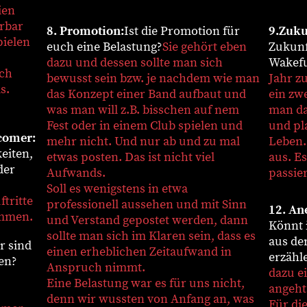
ien
rbar
8. Promotion:
Ist die Promotion für
9.Zuku
ielen
euch eine Belastung?
Sie gehört eben
Zukunf
dazu und dessen sollte man sich
Wakefu
ch
bewusst sein bzw. je nachdem wie man
Jahr zu
s.
das Konzept einer Band aufbaut und
ein zw
was man will z.B. bisschen auf nem
man da
Fest oder in einem Club spielen und
und pl
comer:
mehr nicht. Und nur ab und zu mal
Leben..
eiten,
etwas posten. Das ist nicht viel
aus. Es
der
Aufwands.
passier
Soll es wenigstens in etwa
tritte
professionell aussehen und mit Sinn
12. An
ommen.
und Verstand gepostet werden, dann
Könnt 
sollte man sich im Klaren sein, dass es
aus de
 sind
einen erheblichen Zeitaufwand in
erzähl
en?
Anspruch nimmt.
dazu e
Eine Belastung war es für uns nicht,
angeht
denn wir wussten von Anfang an, was
Für di