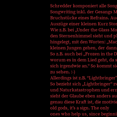
Schredder komponiert alle Song
Songwriting inkl. der Gesangs 
Bruchstücke eines Refrains. Auc
Auszüge einer kleinen Kurz Sto
Wie z.B. bei „Under the Glass Mo
den Sternenhimmel sieht und pl
hingelegt, mit den Worten: „Mac
kleinen Jungen gehen, der dann 
So z.B. auch bei „Frozen in the
worum es in dem Lied geht, da s
sich irgendwie an.“ So kommt si
zu sehen. :-)
Allerdings ist z.B. “Lightbringer
So bezieht sich „Lightbringer“ 
und Naturkatastrophen und erm
sieht der Glaube eben anders au
genau diese Kraft ist, die motiv
old gods, it’s a sign. The only
ones who help us, since beginn