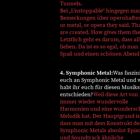
Tunnels.
Bei „Unstoppable“ hingegen mac
Bemerkungen über opernhaften Ge
or metal, or opera they said. T
are created. How gives them the 
Letztlich geht es darum, dass 
lieben. Da ist es so egal, ob m
Spaß und einen schönen Abend
4. Symphonic Metal:
Was faszin
euch an Symphonic Metal und
habt ihr euch für diesen Musikst
entschieden?
Weil diese Art von
immer wieder wundervolle
Harmonien und eine wundersc
Melodik hat. Der Hauptgrund ist
dass man mit dem Konstrukt de
Symphonic Metals absolut Epis
und Soundtrack ähnliche