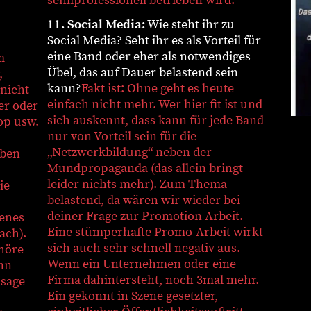
semiprofessionell betrieben wird.
11. Social Media:
Wie steht ihr zu
Social Media? Seht ihr es als Vorteil für
eine Band oder eher als notwendiges
m
Übel, das auf Dauer belastend sein
,
kann?
Fakt ist: Ohne geht es heute
 nicht
einfach nicht mehr. Wer hier fit ist und
er oder
sich auskennt, dass kann für jede Band
op usw.
nur von Vorteil sein für die
„Netzwerkbildung“ neben der
aben
Mundpropaganda (das allein bringt
leider nichts mehr). Zum Thema
ie
belastend, da wären wir wieder bei
deiner Frage zur Promotion Arbeit.
kenes
Eine stümperhafte Promo-Arbeit wirkt
ach).
sich auch sehr schnell negativ aus.
 höre
Wenn ein Unternehmen oder eine
nn
Firma dahintersteht, noch 3mal mehr.
 sage
Ein gekonnt in Szene gesetzter,