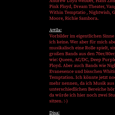
Andrew Loyd Webber, Hans Zi
Pink Floyd, Dream Theater, Vang
Within Temptatio , Nightwish, 
Moore, Richie Sambora.
Attila:
Vorbilder im eigentlichen Sinne
ich keine. Wer aber für mich ab
musikalisch eine Rolle spielt, si
großen Bands aus den 70er/80er
wie: Queen, AC/DC, Deep Purple
Floyd. Aber auch Bands wie Nig
Evanesence und bisschen Whiti
Temptation. Ich könnte jetzt no
mehr nennen, da ich Musik aus 
unterschiedlichen Bereiche hör
da würde ich hier noch zwei St
sitzen. :-)
Disa: