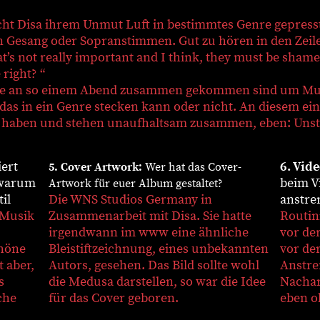
ht Disa ihrem Unmut Luft in bestimmtes Genre gepresst
sang oder Sopranstimmen. Gut zu hören in den Zeilen: „
hat’s not really important and I think, they must be s
right? “
alle an so einem Abend zusammen gekommen sind um Mus
an das in ein Genre stecken kann oder nicht. An diesem
 haben und stehen unaufhaltsam zusammen, eben: Unst
iert
6. Vid
5. Cover Artwork:
Wer hat das Cover-
 warum
beim V
Artwork für euer Album gestaltet?
il
Die WNS Studios Germany in
anstre
 Musik
Zusammenarbeit mit Disa. Sie hatte
Routini
irgendwann im www eine ähnliche
vor de
höne
Bleistiftzeichnung, eines unbekannten
vor de
 aber,
Autors, gesehen. Das Bild sollte wohl
Anstre
s
die Medusa darstellen, so war die Idee
Nacharb
che
für das Cover geboren.
eben o