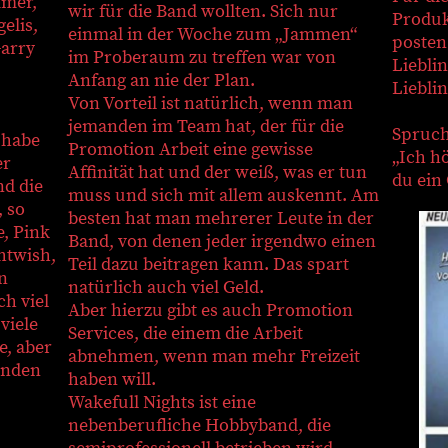
mmer,
wir für die Band wollten. Sich nur
Produk
elis,
einmal in der Woche zum „Jammen“
posten
Garry
im Proberaum zu treffen war von
Liebli
Anfang an nie der Plan.
Lieblin
Von Vorteil ist natürlich, wenn man
jemanden im Team hat, der für die
Spruch
 habe
Promotion Arbeit eine gewisse
„Ich h
er
Affinität hat und der weiß, was er tun
du ein 
nd die
muss und sich mit allem auskennt. Am
, so
besten hat man mehrerer Leute in der
, Pink
Band, von denen jeder irgendwo einen
htwish,
Teil dazu beitragen kann. Das spart
n
natürlich auch viel Geld.
ch viel
Aber hierzu gibt es auch Promotion
viele
Services, die einem die Arbeit
e, aber
abnehmen, wenn man mehr Freizeit
unden
haben will.
Wakefull Nights ist eine
nebenberufliche Hobbyband, die