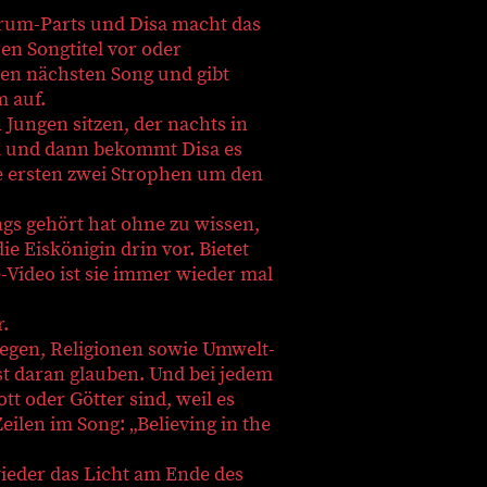
Drum-Parts und Disa macht das
en Songtitel vor oder
den nächsten Song und gibt
m auf.
 Jungen sitzen, der nachts in
ja und dann bekommt Disa es
ie ersten zwei Strophen um den
ngs gehört hat ohne zu wissen,
e Eiskönigin drin vor. Bietet
-Video ist sie immer wieder mal
r.
riegen, Religionen sowie Umwelt-
t daran glauben. Und bei jedem
t oder Götter sind, weil es
eilen im Song: „Believing in the
ieder das Licht am Ende des