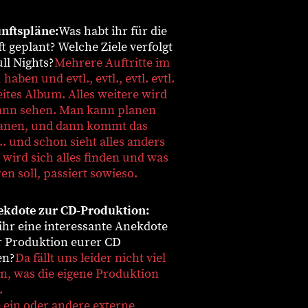
nftspläne:
Was habt ihr für die
t geplant? Welche Ziele verfolgt
ll Nights?
Mehrere Auftritte im
 haben und evtl., evtl., evtl. evtl.
eites Album. Alles weitere wird
nn sehen. Man kann planen
anen, und dann kommt das
. und schon sieht alles anders
 wird sich alles finden und was
en soll, passiert sowieso.
ekdote zur CD-Produktion:
ihr eine interessante Anekdote
r Produktion eurer CD
en?
Da fällt uns leider nicht viel
in, was die eigene Produktion
.
e ein oder andere externe