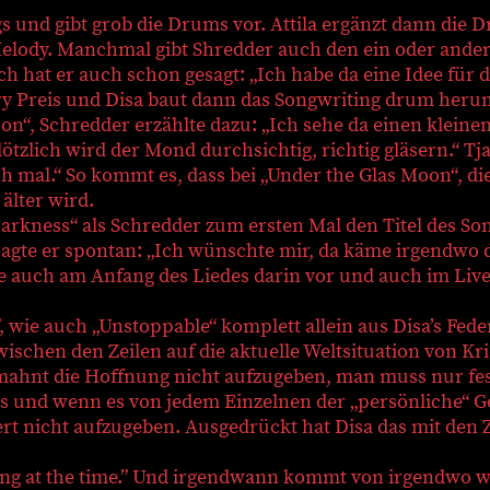
s und gibt grob die Drums vor. Attila ergänzt dann die 
Melody. Manchmal gibt Shredder auch den ein oder ander
h hat er auch schon gesagt: „Ich habe da eine Idee für 
ry Preis und Disa baut dann das Songwriting drum heru
on“, Schredder erzählte dazu: „Ich sehe da einen kleinen
ötzlich wird der Mond durchsichtig, richtig gläsern.“ T
h mal.“ So kommt es, dass bei „Under the Glas Moon“, d
älter wird.
 Darkness“ als Schredder zum ersten Mal den Titel des So
agte er spontan: „Ich wünschte mir, da käme irgendwo di
e auch am Anfang des Liedes darin vor und auch im Live
”, wie auch „Unstoppable“ komplett allein aus Disa’s Fede
zwischen den Zeilen auf die aktuelle Weltsituation von K
ahnt die Hoffnung nicht aufzugeben, man muss nur fes
s und wenn es von jedem Einzelnen der „persönliche“ Got
iert nicht aufzugeben. Ausgedrückt hat Disa das mit den Z
ing at the time.” Und irgendwann kommt von irgendwo w