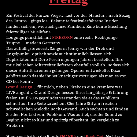
Ein Festival der kurzen Wege… fast vor der Haustür.. nach Bezug
des Camps .. gings los.. Bekannte feativalerfahrene Insider
fanden sich ein, wie auch ganze Familien. Eine bunte Mischung
feierwilliger Musikfans.
Los gings pünktilch mit
FIREBORN
eine recht Recht junge
Truppe … made in Germany
Das auffälligste zuerst: Sängerin Jenny war der Dreh und
Angelpunkt.. optisch sowie auch stimmlich liessen sich
Duplizitäten mit Doro Pesch in jungen Jahren herstellen. Ihre
musikalischen Mitstreiter lieferten ebenfalls voll ab.. sodass sich
dieser Auftritt zu einem gelungen Opener entwickelte. Dazu
gehörte auch das sie ihr Set knackiger vortrugen als man es von
CD her kennt.
Grand Design
… für mich, neben Fireborn eine Premiere was
LIVE angeht… Grand Design liessen Ihrer langjährige Erfahrung
freien Lauf. 2006 gegründet verstanden Sie es das Publikum
schnell auf Ihre Seite zu ziehen. 80er Jahre Stil ,im frischen
schwedischen Melodic Rock Gewand. Auch suchten und fanden
Sie den Kontakt zum Publikum. Was auffiel, das der Sound zu
Beginn nicht so klar und spritzig rüberkam, im Vergleich zu
Fireborn.
Heimspiel hatten die Bands
SHAKRA
und
Rock-Out.
Nicht von