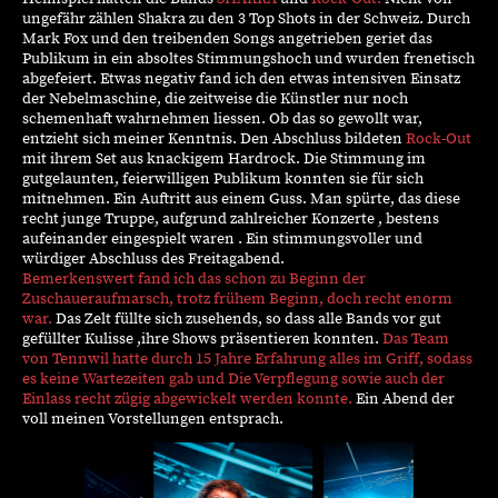
ungefähr zählen Shakra zu den 3 Top Shots in der Schweiz. Durch
Mark Fox und den treibenden Songs angetrieben geriet das
Publikum in ein absoltes Stimmungshoch und wurden frenetisch
abgefeiert. Etwas negativ fand ich den etwas intensiven Einsatz
der Nebelmaschine, die zeitweise die Künstler nur noch
schemenhaft wahrnehmen liessen. Ob das so gewollt war,
entzieht sich meiner Kenntnis. Den Abschluss bildeten
Rock-Out
mit ihrem Set aus knackigem Hardrock. Die Stimmung im
gutgelaunten, feierwilligen Publikum konnten sie für sich
mitnehmen. Ein Auftritt aus einem Guss. Man spürte, das diese
recht junge Truppe, aufgrund zahlreicher Konzerte , bestens
aufeinander eingespielt waren . Ein stimmungsvoller und
würdiger Abschluss des Freitagabend.
Bemerkenswert fand ich das schon zu Beginn der
Zuschaueraufmarsch, trotz frühem Beginn, doch recht enorm
war.
Das Zelt füllte sich zusehends, so dass alle Bands vor gut
gefüllter Kulisse ,ihre Shows präsentieren konnten.
Das Team
von Tennwil hatte durch 15 Jahre Erfahrung alles im Griff, sodass
es keine Wartezeiten gab und Die Verpflegung sowie auch der
Einlass recht zügig abgewickelt werden konnte.
Ein Abend der
voll meinen Vorstellungen entsprach.