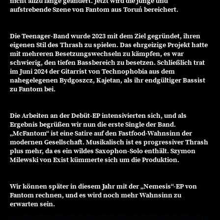
nicht allzu lange geändert. Jetzt wird die junge und
aufstrebende Szene von Fantom aus Toruń bereichert.
Die Teenager-Band wurde 2023 mit dem Ziel gegründet, ihren
eigenen Stil des Thrash zu spielen. Das ehrgeizige Projekt hatte
mit mehreren Besetzungswechseln zu kämpfen, es war
schwierig, den tiefen Bassbereich zu besetzen. Schließlich trat
im Juni 2024 der Gitarrist von Technophobia aus dem
nahegelegenen Bydgoszcz, Kajetan, als ihr endgültiger Bassist
zu Fantom bei.
Die Arbeiten an der Debüt-EP intensivierten sich, und als
Ergebnis begrüßen wir nun die erste Single der Band.
„McFantom“ ist eine Satire auf den Fastfood-Wahnsinn der
modernen Gesellschaft. Musikalisch ist es progressiver Thrash
plus mehr, da es ein wildes Saxophon-Solo enthält. Szymon
Milewski von Exist kümmerte sich um die Produktion.
Wir können später in diesem Jahr mit der „Nemesis“-EP von
Fantom rechnen, und es wird noch mehr Wahnsinn zu
erwarten sein.