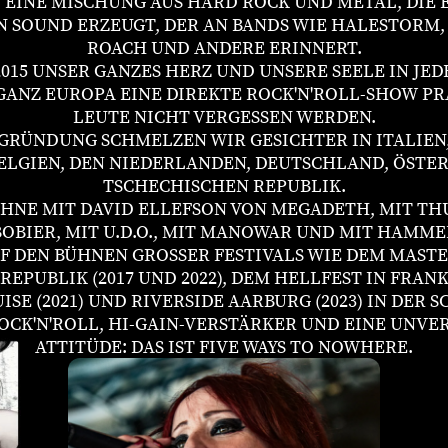
T EINE MISCHUNG AUS HARD ROCK UND METAL, DIE 
 SOUND ERZEUGT, DER AN BANDS WIE HALESTORM, 
ROACH UND ANDERE ERINNERT.
2015 UNSER GANZES HERZ UND UNSERE SEELE IN JED
GANZ EUROPA EINE DIREKTE ROCK'N'ROLL-SHOW PRÄ
LEUTE NICHT VERGESSEN WERDEN.
 GRÜNDUNG SCHMELZEN WIR GESICHTER IN ITALIEN,
ELGIEN, DEN NIEDERLANDEN, DEUTSCHLAND, ÖSTE
TSCHECHISCHEN REPUBLIK.
BÜHNE MIT DAVID ELLEFSON VON MEGADETH, MIT T
OBIER, MIT U.D.O., MIT MANOWAR UND MIT HAMME
F DEN BÜHNEN GROSSER FESTIVALS WIE DEM MASTE
EPUBLIK (2017 UND 2022), DEM HELLFEST IN FRANKR
ISE (2021) UND RIVERSIDE AARBURG (2023) IN DER 
OCK'N'ROLL, HI-GAIN-VERSTÄRKER UND EINE UNVE
ATTITÜDE: DAS IST FIVE WAYS TO NOWHERE.