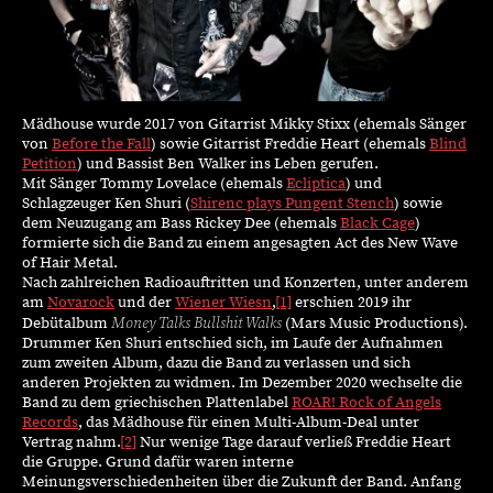
Mädhouse wurde 2017 von Gitarrist Mikky Stixx (ehemals Sänger
von
Before the Fall
) sowie Gitarrist Freddie Heart (ehemals
Blind
Petition
) und Bassist Ben Walker ins Leben gerufen.
Mit Sänger Tommy Lovelace (ehemals
Ecliptica
) und
Schlagzeuger Ken Shuri (
Shirenc plays Pungent Stench
) sowie
dem Neuzugang am Bass Rickey Dee (ehemals
Black Cage
)
formierte sich die Band zu einem angesagten Act des New Wave
of Hair Metal.
Nach zahlreichen Radioauftritten und Konzerten, unter anderem
am
Novarock
und der
Wiener Wiesn
,
[1]
erschien 2019 ihr
Money Talks Bullshit Walks
Debütalbum
(Mars Music Productions).
Drummer Ken Shuri entschied sich, im Laufe der Aufnahmen
zum zweiten Album, dazu die Band zu verlassen und sich
anderen Projekten zu widmen. Im Dezember 2020 wechselte die
Band zu dem griechischen Plattenlabel
ROAR! Rock of Angels
Records
, das Mädhouse für einen Multi-Album-Deal unter
Vertrag nahm.
[2]
Nur wenige Tage darauf verließ Freddie Heart
die Gruppe. Grund dafür waren interne
Meinungsverschiedenheiten über die Zukunft der Band. Anfang