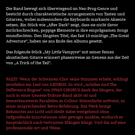
Die Band bewegt sich überwiegend im Neo-Prog-Genre und
besticht durch charakteristische Arrangements von Tasten und
Gitarren, wobei insbesondere die Keyboards markante Akzente
setzen. Ein Stück wie „After Dark“ zeigt, dass sie nicht davor
zurückschrecken, poppige Elemente in ihre einprägsamen Songs
einzuflechten. Den längsten Titel, das fast 13-minütige „The Great
Adventure“, haben sie ans Ende des Albums gesetzt.
Das folgende Stück „My Little Vampyre“ mit seiner feinen
akustischen Gitarre erinnert phasenweise an Genesis aus der Zeit
von „A Trick of the Tail“.
FAZIT: Wenn der Schwanen-Chor seine Stimmen erhebt, erklingt
zweifellos ein Lied von GENESIS. So wird „Achilles And The
Difference Engine“ von SWAN CHORUS dank des Sängers, der
auch in einer Genesis-Tribute-Band aktiv ist und
bemerkenswerte Parallelen zu Collins‘ Stimmfarbe aufweist, zu
einer ansprechenden Retro-Erfahrung. Das Werk bringt
Bekanntes ans Licht und bleibt dabei weitgehend ohne
tiefgreifende Innovationen oder gewagte Ansätze, wodurch es
hauptsächlich nach vertrauten Klängen klingt. Und das auf eine
professionelle Art und Weise.